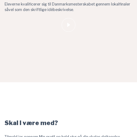
Eleverne kvalificerer sig til Danmarksmesterskabet gennem lokalfinaler
såvel som den skriftlige idébeskrivelse.
Skal I være med?
Tilmeld jer gennem Min profil og hold styr på din skoles deltagelse.