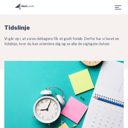
- Fonden for Entreprenørskab er indlæst
Gå til hovedindhold
Tidslinje
Vi går op i, at vores deltagere får et godt forløb. Derfor har vi lavet en
tidslinje, hvor du kan orientere dig og se alle de vigtigste datoer.